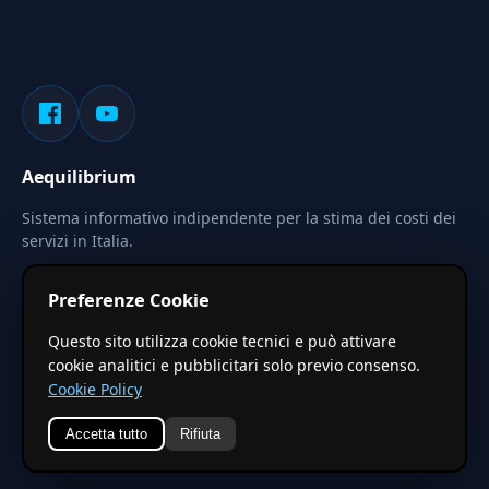
Aequilibrium
Sistema informativo indipendente per la stima dei costi dei
servizi in Italia.
Privacy
Termini
Cerca
Preferenze Cookie
Le stime pubblicate sono calcolate tramite coefficienti
Questo sito utilizza cookie tecnici e può attivare
territoriali regionali applicati a valori base nazionali. Non
cookie analitici e pubblicitari solo previo consenso.
costituiscono preventivo ufficiale.
Cookie Policy
Accetta tutto
Rifiuta
© 2026 Aequilibrium —
Un progetto di vxd.mobi