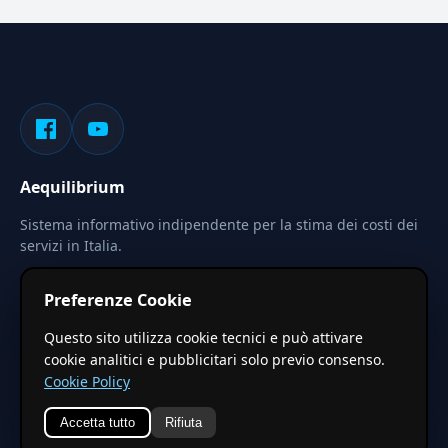
Aequilibrium
Sistema informativo indipendente per la stima dei costi dei
servizi in Italia.
Privacy
Termini
Cerca
Preferenze Cookie
Le stime pubblicate sono calcolate tramite coefficienti
Questo sito utilizza cookie tecnici e può attivare
territoriali regionali applicati a valori base nazionali. Non
cookie analitici e pubblicitari solo previo consenso.
costituiscono preventivo ufficiale.
Cookie Policy
Accetta tutto
Rifiuta
© 2026 Aequilibrium —
Un progetto di vxd.mobi