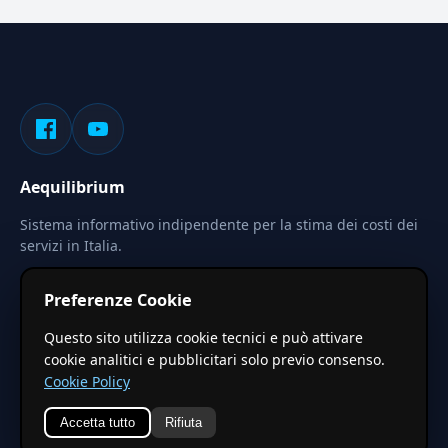
Aequilibrium
Sistema informativo indipendente per la stima dei costi dei
servizi in Italia.
Privacy
Termini
Cerca
Preferenze Cookie
Le stime pubblicate sono calcolate tramite coefficienti
Questo sito utilizza cookie tecnici e può attivare
territoriali regionali applicati a valori base nazionali. Non
cookie analitici e pubblicitari solo previo consenso.
costituiscono preventivo ufficiale.
Cookie Policy
Accetta tutto
Rifiuta
© 2026 Aequilibrium —
Un progetto di vxd.mobi