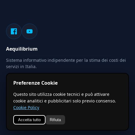
Aequilibrium
Sistema informativo indipendente per la stima dei costi dei
servizi in Italia.
Privacy
Termini
Cerca
Preferenze Cookie
Le stime pubblicate sono calcolate tramite coefficienti
Questo sito utilizza cookie tecnici e può attivare
territoriali regionali applicati a valori base nazionali. Non
cookie analitici e pubblicitari solo previo consenso.
costituiscono preventivo ufficiale.
Cookie Policy
Accetta tutto
Rifiuta
© 2026 Aequilibrium —
Un progetto di vxd.mobi