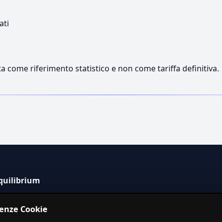
ati
a come riferimento statistico e non come tariffa definitiva.
quilibrium
tema informativo indipendente per la stima dei costi dei
renze Cookie
izi in Italia.