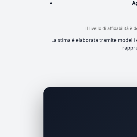
A
Il livello di affidabilità 
La stima è elaborata tramite modelli co
rappre