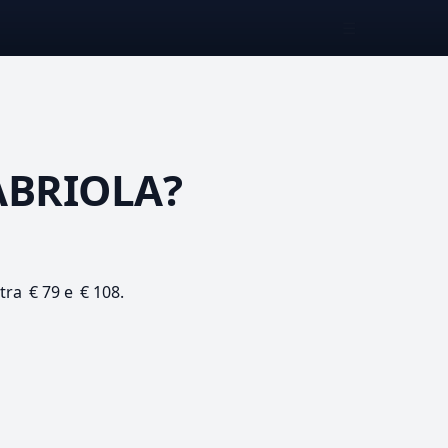
☰
ABRIOLA?
 tra € 79 e € 108.