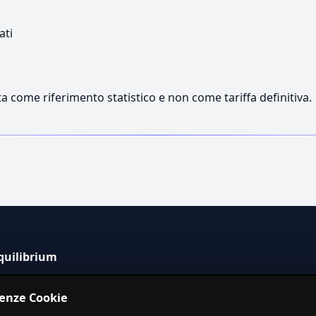
ati
a come riferimento statistico e non come tariffa definitiva.
quilibrium
tema informativo indipendente per la stima dei costi dei
renze Cookie
izi in Italia.