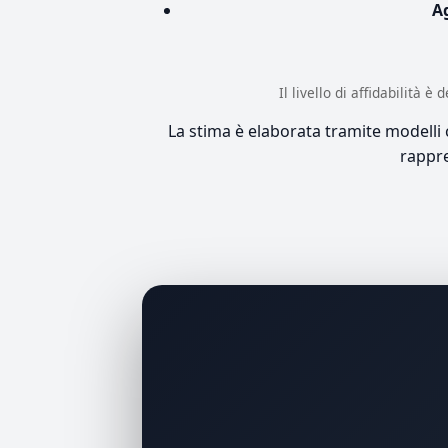
A
Il livello di affidabilità 
La stima è elaborata tramite modelli co
rappre