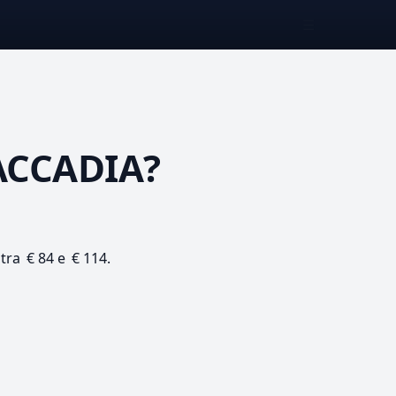
☰
ACCADIA?
 tra € 84 e € 114.