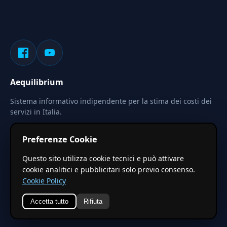
Aequilibrium
Sistema informativo indipendente per la stima dei costi dei
servizi in Italia.
Privacy
Termini
Cerca
Preferenze Cookie
Le stime pubblicate sono calcolate tramite coefficienti
Questo sito utilizza cookie tecnici e può attivare
territoriali regionali applicati a valori base nazionali. Non
cookie analitici e pubblicitari solo previo consenso.
costituiscono preventivo ufficiale.
Cookie Policy
Accetta tutto
Rifiuta
© 2026 Aequilibrium —
Un progetto di vxd.mobi