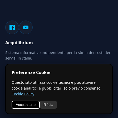
Aequilibrium
Sistema informativo indipendente per la stima dei costi dei
servizi in Italia.
Privacy
Termini
Cerca
Preferenze Cookie
Le stime pubblicate sono calcolate tramite coefficienti
Questo sito utilizza cookie tecnici e può attivare
territoriali regionali applicati a valori base nazionali. Non
cookie analitici e pubblicitari solo previo consenso.
costituiscono preventivo ufficiale.
Cookie Policy
Accetta tutto
Rifiuta
© 2026 Aequilibrium —
Un progetto di vxd.mobi