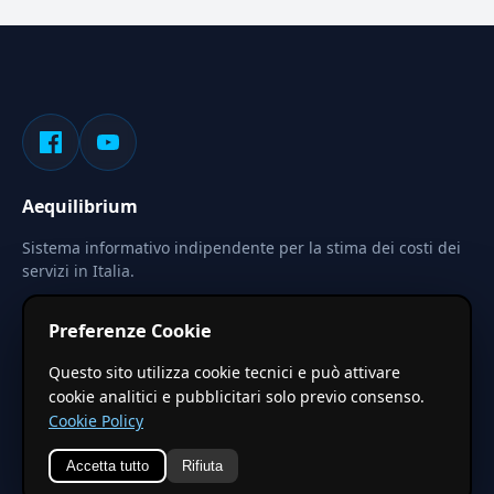
Aequilibrium
Sistema informativo indipendente per la stima dei costi dei
servizi in Italia.
Privacy
Termini
Cerca
Preferenze Cookie
Le stime pubblicate sono calcolate tramite coefficienti
Questo sito utilizza cookie tecnici e può attivare
territoriali regionali applicati a valori base nazionali. Non
cookie analitici e pubblicitari solo previo consenso.
costituiscono preventivo ufficiale.
Cookie Policy
Accetta tutto
Rifiuta
© 2026 Aequilibrium —
Un progetto di vxd.mobi