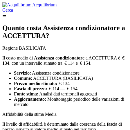
Aequilibrium
Cerca
☰
Quanto costa
Assistenza condizionatore
a
ACCETTURA?
Regione BASILICATA
Il costo medio di
Assistenza condizionatore
a ACCETTURA è
€
134
, con un intervallo stimato tra € 114 e € 154.
Servizio:
Assistenza condizionatore
Comune:
ACCETTURA (BASILICATA)
Prezzo medio stimato:
€ 134
Fascia di prezzo:
€ 114 — € 154
Fonte stima:
Analisi dati territoriali aggregati
Aggiornamento:
Monitoraggio periodico delle variazioni di
mercato
Affidabilità della stima
Media
Il livello di affidabilità è determinato dalla coerenza della fascia di
prezzo rispetto al valore medio stimato nel territorio.