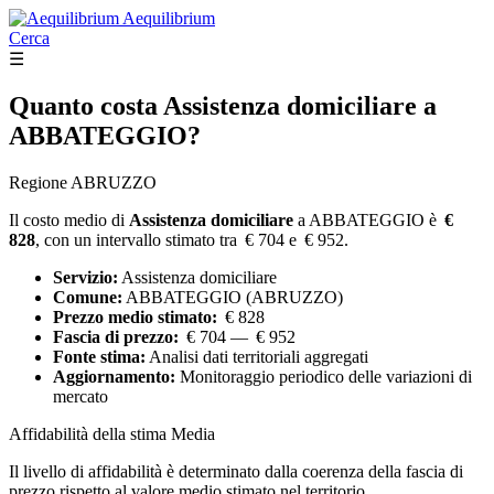
Aequilibrium
Cerca
☰
Quanto costa
Assistenza domiciliare
a
ABBATEGGIO?
Regione ABRUZZO
Il costo medio di
Assistenza domiciliare
a ABBATEGGIO è
€
828
, con un intervallo stimato tra € 704 e € 952.
Servizio:
Assistenza domiciliare
Comune:
ABBATEGGIO (ABRUZZO)
Prezzo medio stimato:
€ 828
Fascia di prezzo:
€ 704 — € 952
Fonte stima:
Analisi dati territoriali aggregati
Aggiornamento:
Monitoraggio periodico delle variazioni di
mercato
Affidabilità della stima
Media
Il livello di affidabilità è determinato dalla coerenza della fascia di
prezzo rispetto al valore medio stimato nel territorio.