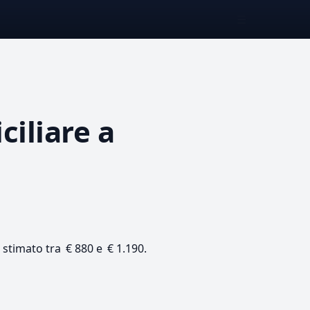
☰
ciliare
a
o stimato tra € 880 e € 1.190.