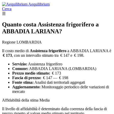
Aequilibrium
Cerca
☰
Quanto costa
Assistenza frigorifero
a
ABBADIA LARIANA?
Regione LOMBARDIA
Il costo medio di
Assistenza frigorifero
a ABBADIA LARIANA è
€ 173
, con un intervallo stimato tra € 147 e € 198.
Servizio:
Assistenza frigorifero
Comune:
ABBADIA LARIANA (LOMBARDIA)
Prezzo medio stimato:
€ 173
Fascia di prezzo:
€ 147 — € 198
Fonte stima:
Analisi dati territoriali aggregati
Aggiornamento:
Monitoraggio periodico delle variazioni di
mercato
Affidabilità della stima
Media
Il livello di affidabilità è determinato dalla coerenza della fascia di
prezzo rispetto al valore medio stimato nel territorio.