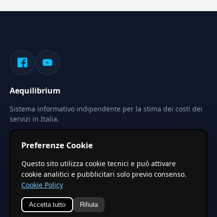
Aequilibrium
Sistema informativo indipendente per la stima dei costi dei
servizi in Italia.
Privacy
Termini
Cerca
Preferenze Cookie
Le stime pubblicate sono calcolate tramite coefficienti
Questo sito utilizza cookie tecnici e può attivare
territoriali regionali applicati a valori base nazionali. Non
cookie analitici e pubblicitari solo previo consenso.
costituiscono preventivo ufficiale.
Cookie Policy
Accetta tutto
Rifiuta
© 2026 Aequilibrium —
Un progetto di vxd.mobi