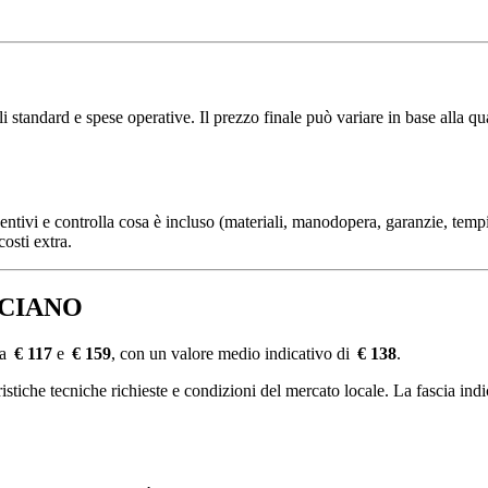
standard e spese operative. Il prezzo finale può variare in base alla qual
ventivi e controlla cosa è incluso (materiali, manodopera, garanzie, tempi
osti extra.
 ACCIANO
ra
€ 117
e
€ 159
, con un valore medio indicativo di
€ 138
.
tiche tecniche richieste e condizioni del mercato locale. La fascia indica