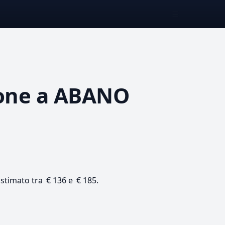
☰
one
a ABANO
 stimato tra € 136 e € 185.