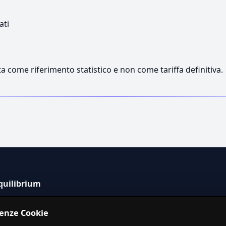
ati
a come riferimento statistico e non come tariffa definitiva.
quilibrium
tema informativo indipendente per la stima dei costi dei
renze Cookie
izi in Italia.