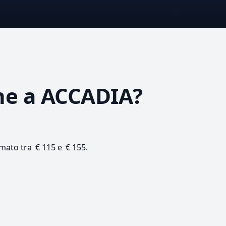
☰
ne
a ACCADIA?
imato tra € 115 e € 155.