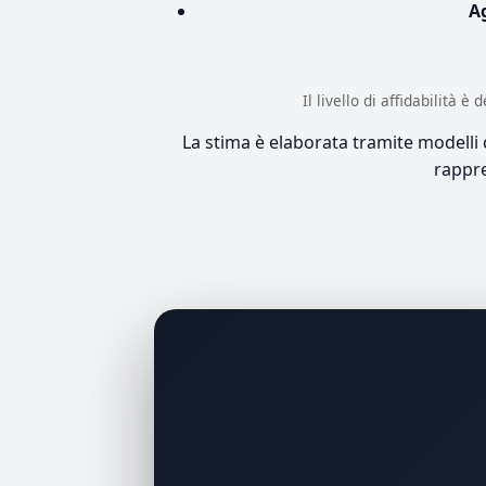
A
Il livello di affidabilità 
La stima è elaborata tramite modelli co
rappre