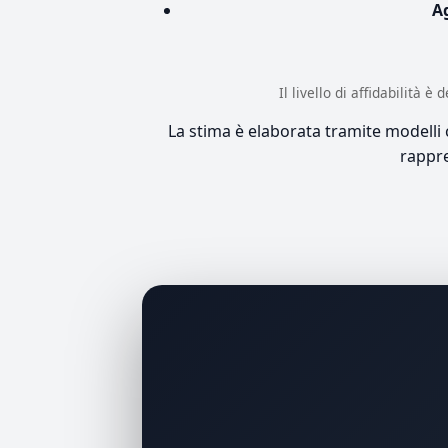
A
Il livello di affidabilità 
La stima è elaborata tramite modelli co
rappre