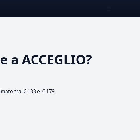
☰
ne
a ACCEGLIO?
timato tra € 133 e € 179.