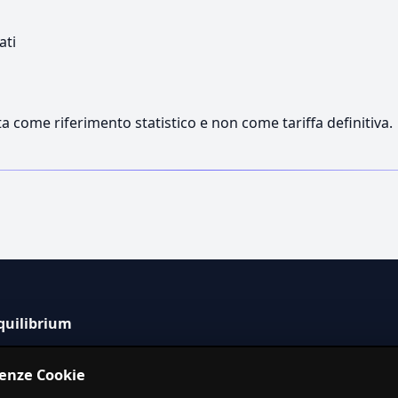
ati
a come riferimento statistico e non come tariffa definitiva.
quilibrium
tema informativo indipendente per la stima dei costi dei
renze Cookie
izi in Italia.