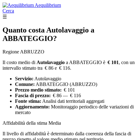
Aequilibrium
Cerca
☰
Quanto costa
Autolavaggio
a
ABBATEGGIO?
Regione ABRUZZO
Il costo medio di
Autolavaggio
a ABBATEGGIO è
€ 101
, con un
intervallo stimato tra € 86 e € 116.
Servizio:
Autolavaggio
Comune:
ABBATEGGIO (ABRUZZO)
Prezzo medio stimato:
€ 101
Fascia di prezzo:
€ 86 — € 116
Fonte stima:
Analisi dati territoriali aggregati
Aggiornamento:
Monitoraggio periodico delle variazioni di
mercato
Affidabilità della stima
Media
Il livello di affidabilità è determinato dalla coerenza della fascia di
prezzo rispetto al valore medio stimato nel territorio.