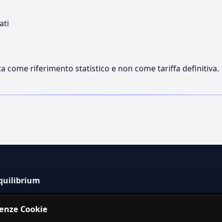
ati
a come riferimento statistico e non come tariffa definitiva.
quilibrium
tema informativo indipendente per la stima dei costi dei
renze Cookie
izi in Italia.