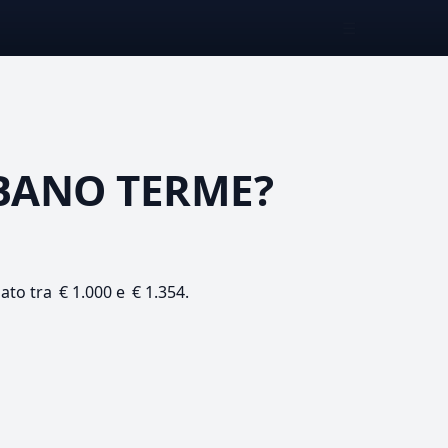
☰
BANO TERME?
mato tra € 1.000 e € 1.354.