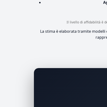
A
Il livello di affidabilità 
La stima è elaborata tramite modelli co
rappre