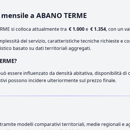
te mensile a ABANO TERME
ME si colloca attualmente tra
€ 1.000
e
€ 1.354
, con un va
lessità del servizio, caratteristiche tecniche richieste e co
stico basato su dati territoriali aggregati.
TERME?
ò essere influenzato da densità abitativa, disponibilità di op
ativi possono incidere ulteriormente sul prezzo finale.
ramite modelli comparativi territoriali, medie regionali e ag