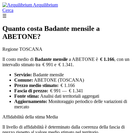
Aequilibrium
Cerca
☰
Quanto costa
Badante mensile
a
ABETONE?
Regione TOSCANA
Il costo medio di
Badante mensile
a ABETONE è
€ 1.166
, con un
intervallo stimato tra € 991 e € 1.341.
Servizio:
Badante mensile
Comune:
ABETONE (TOSCANA)
Prezzo medio stimato:
€ 1.166
Fascia di prezzo:
€ 991 — € 1.341
Fonte stima:
Analisi dati territoriali aggregati
Aggiornamento:
Monitoraggio periodico delle variazioni di
mercato
Affidabilità della stima
Media
Il livello di affidabilità è determinato dalla coerenza della fascia di
prezzo rispetto al valore medio stimato nel territorio.