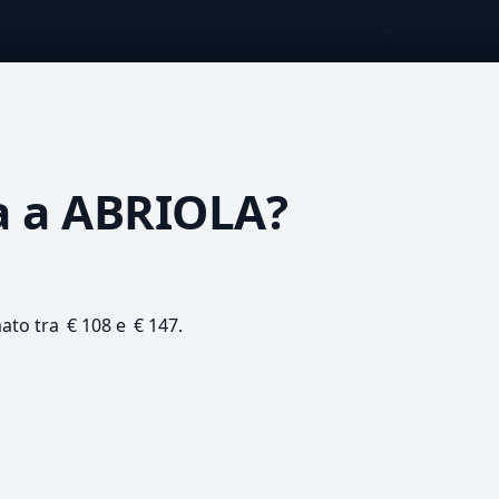
☰
a
a ABRIOLA?
mato tra € 108 e € 147.