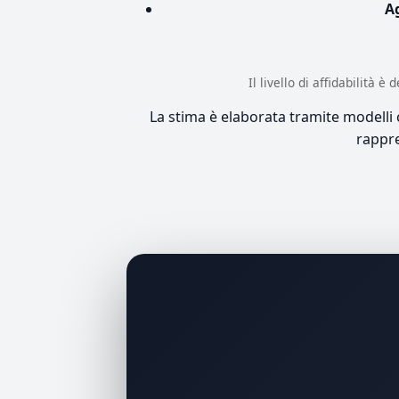
A
Il livello di affidabilità 
La stima è elaborata tramite modelli co
rappre