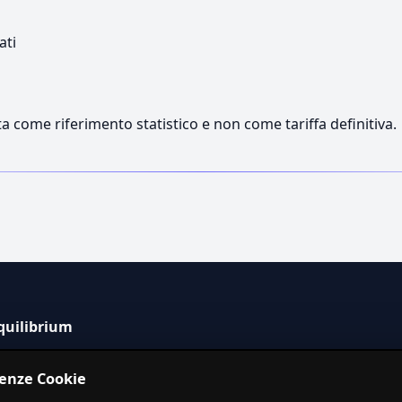
ati
a come riferimento statistico e non come tariffa definitiva.
quilibrium
tema informativo indipendente per la stima dei costi dei
renze Cookie
izi in Italia.