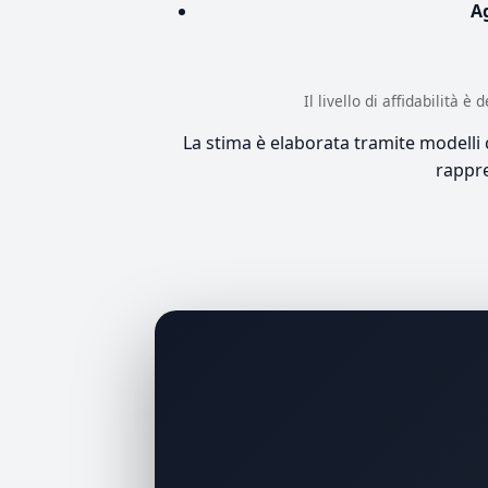
A
Il livello di affidabilità 
La stima è elaborata tramite modelli co
rappre