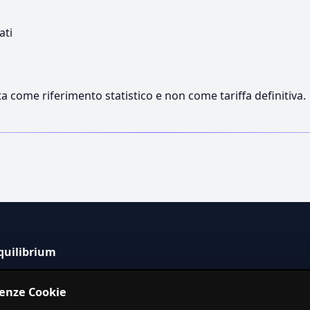
ati
a come riferimento statistico e non come tariffa definitiva.
quilibrium
tema informativo indipendente per la stima dei costi dei
renze Cookie
izi in Italia.