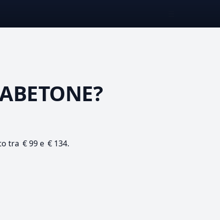
☰
 ABETONE?
to tra € 99 e € 134.