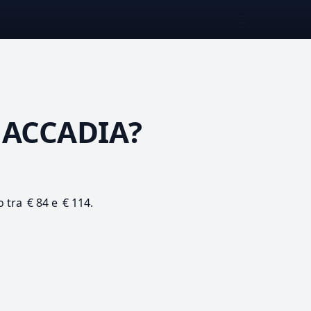
☰
 ACCADIA?
o tra € 84 e € 114.