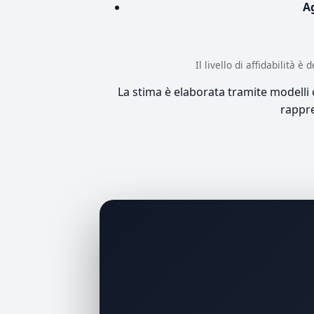
A
Il livello di affidabilità 
La stima è elaborata tramite modelli co
rappre