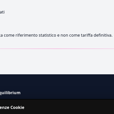
ati
a come riferimento statistico e non come tariffa definitiva.
quilibrium
tema informativo indipendente per la stima dei costi dei
renze Cookie
izi in Italia.