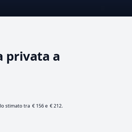
☰
a privata
a
llo stimato tra € 156 e € 212.