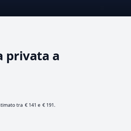
☰
a privata
a
 stimato tra € 141 e € 191.