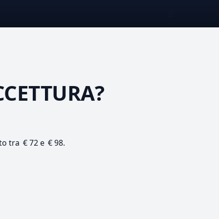
☰
CCETTURA?
to tra € 72 e € 98.