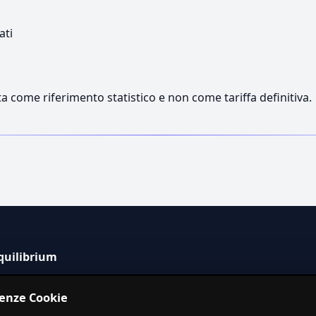
ati
a come riferimento statistico e non come tariffa definitiva.
quilibrium
tema informativo indipendente per la stima dei costi dei
renze Cookie
izi in Italia.