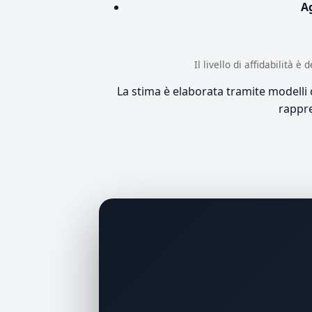
A
Il livello di affidabilità 
La stima è elaborata tramite modelli co
rappre