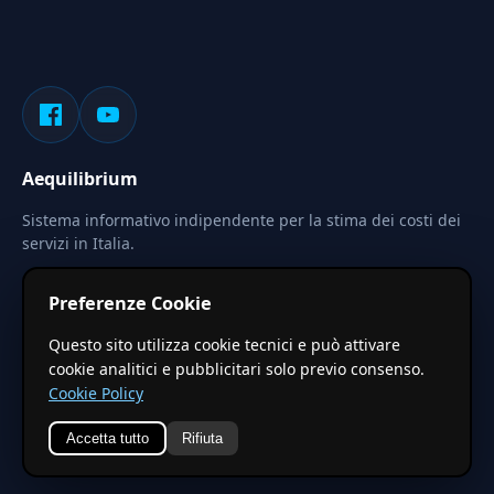
Aequilibrium
Sistema informativo indipendente per la stima dei costi dei
servizi in Italia.
Privacy
Termini
Cerca
Preferenze Cookie
Le stime pubblicate sono calcolate tramite coefficienti
Questo sito utilizza cookie tecnici e può attivare
territoriali regionali applicati a valori base nazionali. Non
cookie analitici e pubblicitari solo previo consenso.
costituiscono preventivo ufficiale.
Cookie Policy
Accetta tutto
Rifiuta
© 2026 Aequilibrium —
Un progetto di vxd.mobi