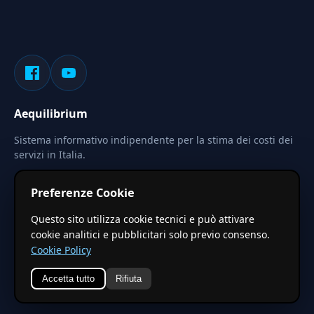
Aequilibrium
Sistema informativo indipendente per la stima dei costi dei
servizi in Italia.
Privacy
Termini
Cerca
Preferenze Cookie
Le stime pubblicate sono calcolate tramite coefficienti
Questo sito utilizza cookie tecnici e può attivare
territoriali regionali applicati a valori base nazionali. Non
cookie analitici e pubblicitari solo previo consenso.
costituiscono preventivo ufficiale.
Cookie Policy
Accetta tutto
Rifiuta
© 2026 Aequilibrium —
Un progetto di vxd.mobi