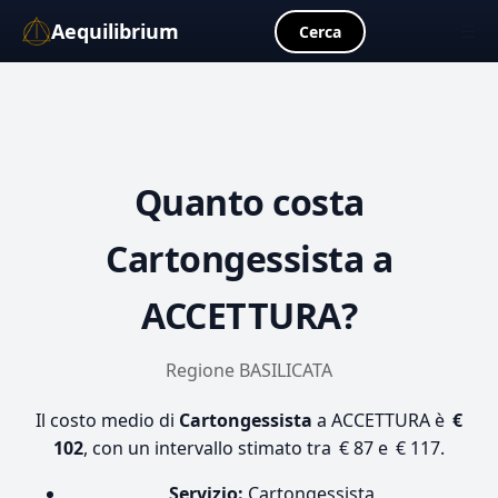
Aequilibrium
☰
Cerca
Quanto costa
Cartongessista
a
ACCETTURA?
Regione BASILICATA
Il costo medio di
Cartongessista
a ACCETTURA è
€
102
, con un intervallo stimato tra € 87 e € 117.
Servizio:
Cartongessista