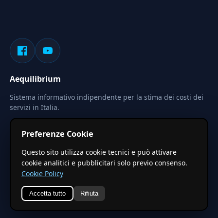
Aequilibrium
Sistema informativo indipendente per la stima dei costi dei
servizi in Italia.
Privacy
Termini
Cerca
Preferenze Cookie
Le stime pubblicate sono calcolate tramite coefficienti
Questo sito utilizza cookie tecnici e può attivare
territoriali regionali applicati a valori base nazionali. Non
cookie analitici e pubblicitari solo previo consenso.
costituiscono preventivo ufficiale.
Cookie Policy
Accetta tutto
Rifiuta
© 2026 Aequilibrium —
Un progetto di vxd.mobi