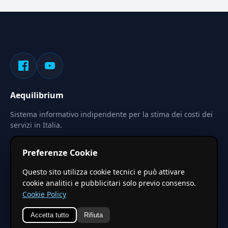
Aequilibrium
Sistema informativo indipendente per la stima dei costi dei
servizi in Italia.
Privacy
Termini
Cerca
Preferenze Cookie
Le stime pubblicate sono calcolate tramite coefficienti
Questo sito utilizza cookie tecnici e può attivare
territoriali regionali applicati a valori base nazionali. Non
cookie analitici e pubblicitari solo previo consenso.
costituiscono preventivo ufficiale.
Cookie Policy
Accetta tutto
Rifiuta
© 2026 Aequilibrium —
Un progetto di vxd.mobi