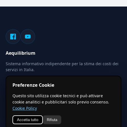
Aequilibrium
Sistema informativo indipendente per la stima dei costi dei
servizi in Italia.
Privacy
Termini
Cerca
Preferenze Cookie
Le stime pubblicate sono calcolate tramite coefficienti
Questo sito utilizza cookie tecnici e può attivare
territoriali regionali applicati a valori base nazionali. Non
cookie analitici e pubblicitari solo previo consenso.
costituiscono preventivo ufficiale.
Cookie Policy
Accetta tutto
Rifiuta
© 2026 Aequilibrium —
Un progetto di vxd.mobi