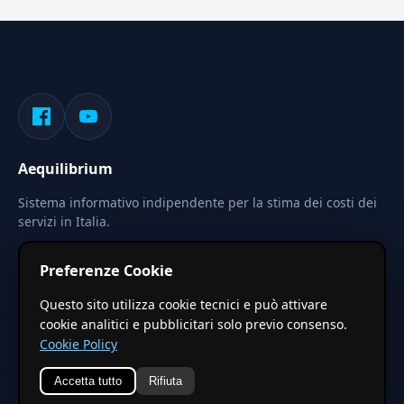
Aequilibrium
Sistema informativo indipendente per la stima dei costi dei
servizi in Italia.
Privacy
Termini
Cerca
Preferenze Cookie
Le stime pubblicate sono calcolate tramite coefficienti
Questo sito utilizza cookie tecnici e può attivare
territoriali regionali applicati a valori base nazionali. Non
cookie analitici e pubblicitari solo previo consenso.
costituiscono preventivo ufficiale.
Cookie Policy
Accetta tutto
Rifiuta
© 2026 Aequilibrium —
Un progetto di vxd.mobi