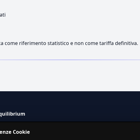
ati
a come riferimento statistico e non come tariffa definitiva.
quilibrium
tema informativo indipendente per la stima dei costi dei
renze Cookie
izi in Italia.