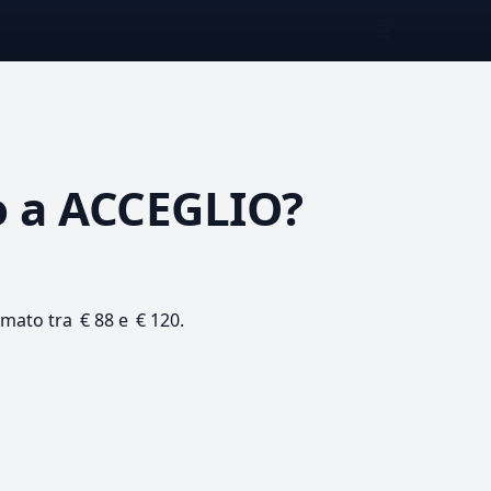
☰
o
a ACCEGLIO?
timato tra € 88 e € 120.