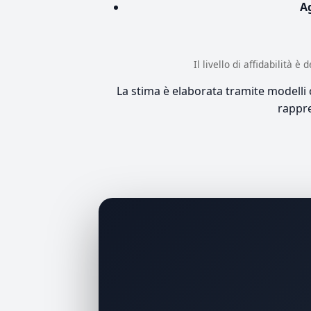
A
Il livello di affidabilità 
La stima è elaborata tramite modelli co
rappre