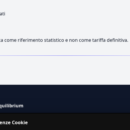
ati
a come riferimento statistico e non come tariffa definitiva.
quilibrium
tema informativo indipendente per la stima dei costi dei
renze Cookie
izi in Italia.