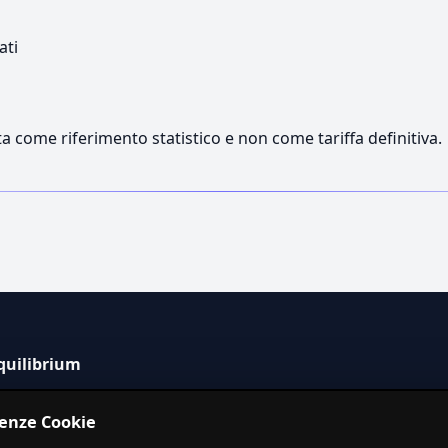
ati
a come riferimento statistico e non come tariffa definitiva.
quilibrium
tema informativo indipendente per la stima dei costi dei
renze Cookie
izi in Italia.