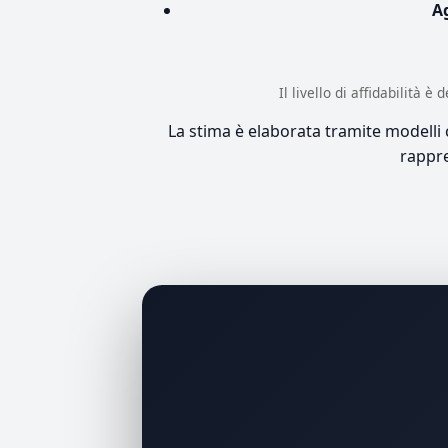
A
Il livello di affidabilità 
La stima è elaborata tramite modelli co
rappre