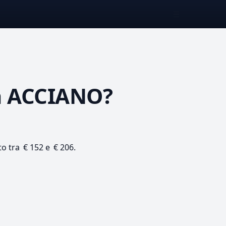
☰
 ACCIANO?
to tra € 152 e € 206.