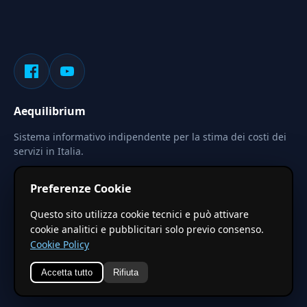
Aequilibrium
Sistema informativo indipendente per la stima dei costi dei
servizi in Italia.
Privacy
Termini
Cerca
Preferenze Cookie
Le stime pubblicate sono calcolate tramite coefficienti
Questo sito utilizza cookie tecnici e può attivare
territoriali regionali applicati a valori base nazionali. Non
cookie analitici e pubblicitari solo previo consenso.
costituiscono preventivo ufficiale.
Cookie Policy
Accetta tutto
Rifiuta
© 2026 Aequilibrium —
Un progetto di vxd.mobi