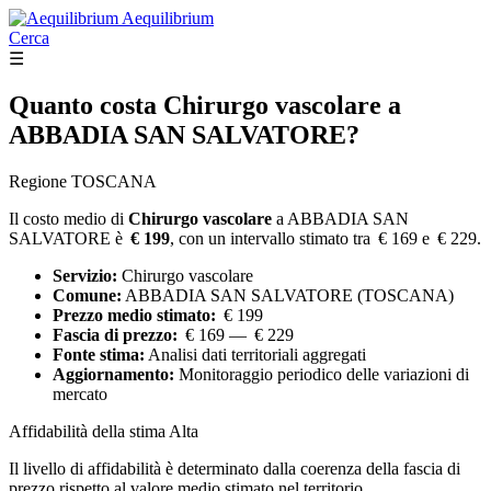
Aequilibrium
Cerca
☰
Quanto costa
Chirurgo vascolare
a
ABBADIA SAN SALVATORE?
Regione TOSCANA
Il costo medio di
Chirurgo vascolare
a ABBADIA SAN
SALVATORE è
€ 199
, con un intervallo stimato tra € 169 e € 229.
Servizio:
Chirurgo vascolare
Comune:
ABBADIA SAN SALVATORE (TOSCANA)
Prezzo medio stimato:
€ 199
Fascia di prezzo:
€ 169 — € 229
Fonte stima:
Analisi dati territoriali aggregati
Aggiornamento:
Monitoraggio periodico delle variazioni di
mercato
Affidabilità della stima
Alta
Il livello di affidabilità è determinato dalla coerenza della fascia di
prezzo rispetto al valore medio stimato nel territorio.