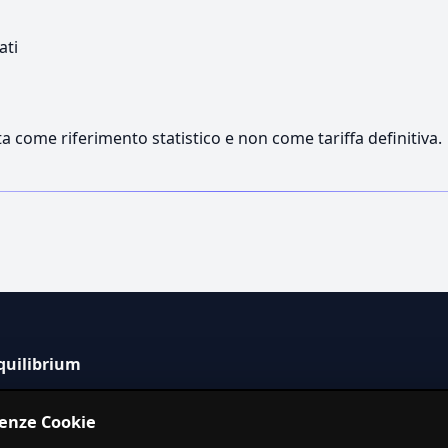
ati
a come riferimento statistico e non come tariffa definitiva.
quilibrium
tema informativo indipendente per la stima dei costi dei
renze Cookie
izi in Italia.