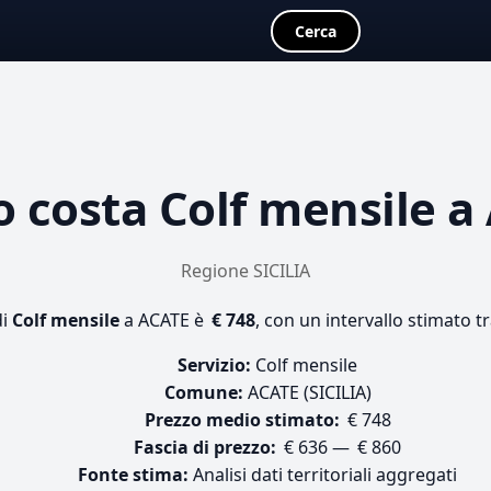
Cerca
o costa
Colf mensile
a 
Regione SICILIA
di
Colf mensile
a ACATE è
€ 748
, con un intervallo stimato t
Servizio:
Colf mensile
Comune:
ACATE (SICILIA)
Prezzo medio stimato:
€ 748
Fascia di prezzo:
€ 636 — € 860
Fonte stima:
Analisi dati territoriali aggregati