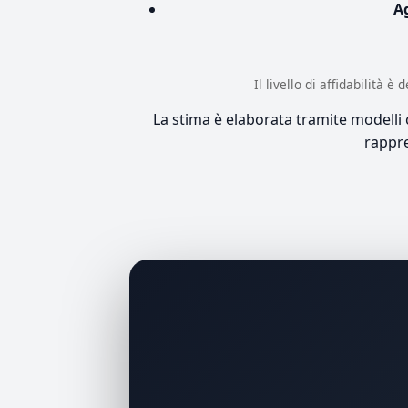
A
Il livello di affidabilità 
La stima è elaborata tramite modelli co
rappre