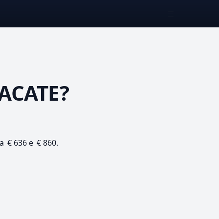
☰
ACATE?
ra € 636 e € 860.