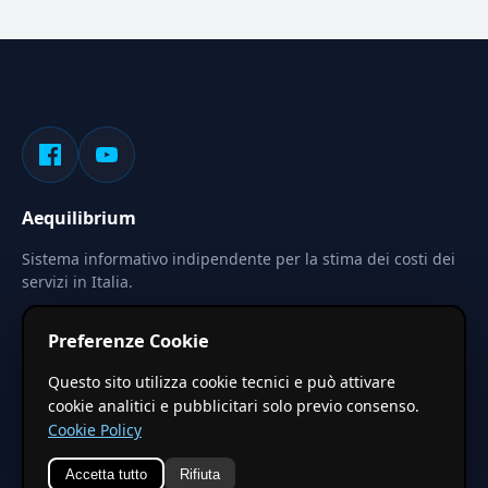
Aequilibrium
Sistema informativo indipendente per la stima dei costi dei
servizi in Italia.
Privacy
Termini
Cerca
Preferenze Cookie
Le stime pubblicate sono calcolate tramite coefficienti
Questo sito utilizza cookie tecnici e può attivare
territoriali regionali applicati a valori base nazionali. Non
cookie analitici e pubblicitari solo previo consenso.
costituiscono preventivo ufficiale.
Cookie Policy
Accetta tutto
Rifiuta
© 2026 Aequilibrium —
Un progetto di vxd.mobi