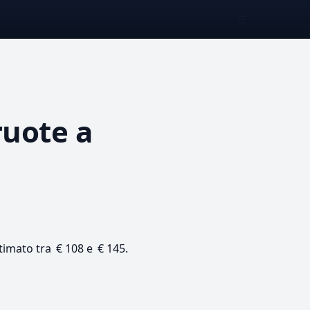
☰
ruote
a
stimato tra € 108 e € 145.