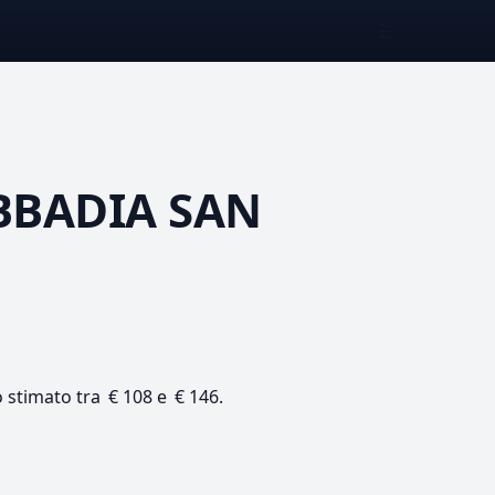
☰
BBADIA SAN
o stimato tra € 108 e € 146.