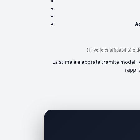
A
Il livello di affidabilità 
La stima è elaborata tramite modelli co
rappre