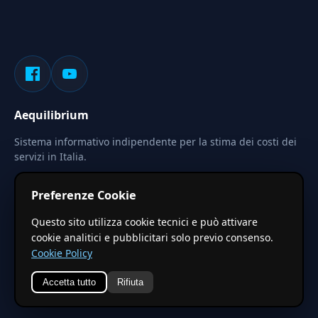
Aequilibrium
Sistema informativo indipendente per la stima dei costi dei
servizi in Italia.
Privacy
Termini
Cerca
Preferenze Cookie
Le stime pubblicate sono calcolate tramite coefficienti
Questo sito utilizza cookie tecnici e può attivare
territoriali regionali applicati a valori base nazionali. Non
cookie analitici e pubblicitari solo previo consenso.
costituiscono preventivo ufficiale.
Cookie Policy
Accetta tutto
Rifiuta
© 2026 Aequilibrium —
Un progetto di vxd.mobi