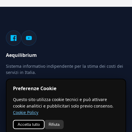
Aequilibrium
Sistema informativo indipendente per la stima dei costi dei
servizi in Italia.
Privacy
Termini
Cerca
Preferenze Cookie
Le stime pubblicate sono calcolate tramite coefficienti
Questo sito utilizza cookie tecnici e può attivare
territoriali regionali applicati a valori base nazionali. Non
cookie analitici e pubblicitari solo previo consenso.
costituiscono preventivo ufficiale.
Cookie Policy
Accetta tutto
Rifiuta
© 2026 Aequilibrium —
Un progetto di vxd.mobi