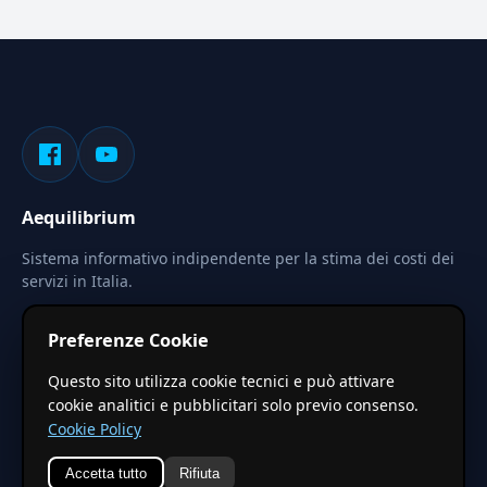
Aequilibrium
Sistema informativo indipendente per la stima dei costi dei
servizi in Italia.
Privacy
Termini
Cerca
Preferenze Cookie
Le stime pubblicate sono calcolate tramite coefficienti
Questo sito utilizza cookie tecnici e può attivare
territoriali regionali applicati a valori base nazionali. Non
cookie analitici e pubblicitari solo previo consenso.
costituiscono preventivo ufficiale.
Cookie Policy
Accetta tutto
Rifiuta
© 2026 Aequilibrium —
Un progetto di vxd.mobi