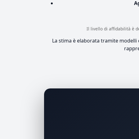
A
Il livello di affidabilità 
La stima è elaborata tramite modelli co
rappre