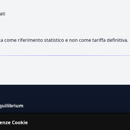
ati
a come riferimento statistico e non come tariffa definitiva.
quilibrium
tema informativo indipendente per la stima dei costi dei
renze Cookie
izi in Italia.