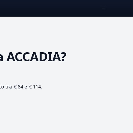
☰
a ACCADIA?
to tra € 84 e € 114.