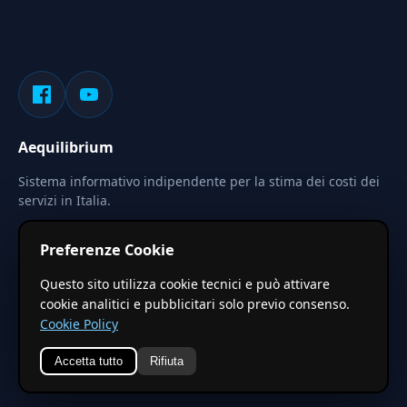
Aequilibrium
Sistema informativo indipendente per la stima dei costi dei
servizi in Italia.
Privacy
Termini
Cerca
Preferenze Cookie
Le stime pubblicate sono calcolate tramite coefficienti
Questo sito utilizza cookie tecnici e può attivare
territoriali regionali applicati a valori base nazionali. Non
cookie analitici e pubblicitari solo previo consenso.
costituiscono preventivo ufficiale.
Cookie Policy
Accetta tutto
Rifiuta
© 2026 Aequilibrium —
Un progetto di vxd.mobi