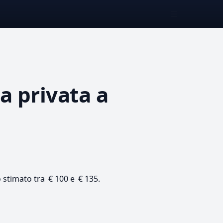
☰
ca privata
a
o stimato tra € 100 e € 135.