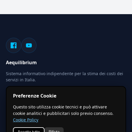
Aequilibrium
Sistema informativo indipendente per la stima dei costi dei
servizi in Italia.
Privacy
Termini
Cerca
Preferenze Cookie
Le stime pubblicate sono calcolate tramite coefficienti
Questo sito utilizza cookie tecnici e può attivare
territoriali regionali applicati a valori base nazionali. Non
cookie analitici e pubblicitari solo previo consenso.
costituiscono preventivo ufficiale.
Cookie Policy
Accetta tutto
Rifiuta