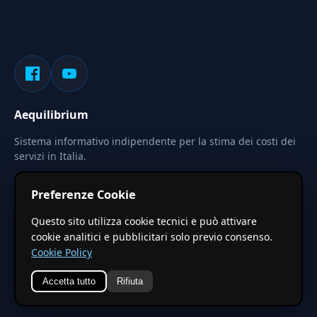
Aequilibrium
Sistema informativo indipendente per la stima dei costi dei
servizi in Italia.
Privacy
Termini
Cerca
Preferenze Cookie
Le stime pubblicate sono calcolate tramite coefficienti
Questo sito utilizza cookie tecnici e può attivare
territoriali regionali applicati a valori base nazionali. Non
cookie analitici e pubblicitari solo previo consenso.
costituiscono preventivo ufficiale.
Cookie Policy
Accetta tutto
Rifiuta
© 2026 Aequilibrium —
Un progetto di vxd.mobi